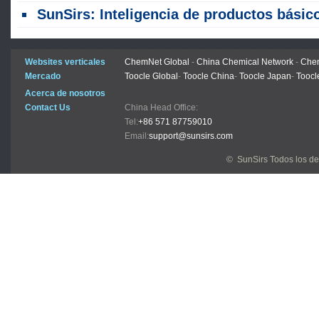
SunSirs: Inteligencia de productos básicos a granel de las industrias de productos textiles (30 de julio de 202
Websites verticales
ChemNet Global
-
China Chemical Network
-
Chem
Mercado
Toocle Global
-
Toocle China
-
Toocle Japan
-
Toocl
Acerca de nosotros
Contact Us
China Head Office:
Tel:
+86 571 87759010
Email:
support@sunsirs.com
© SunSirs Todos los d