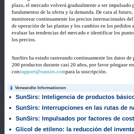
plazo, el mercado volverá gradualmente a ser impulsado p
fundamentos de la oferta y la demanda. De cara al futuro,
monitorear continuamente los precios internacionales del 
de operación de las plantas y los cambios en los pedidos a
evaluar las tendencias del mercado e identificar los punto
los precios.
SunSirs ha estado rastreando continuamente los datos de 
200 productos durante casi 20 años, por favor póngase en
con
support@sunsirs.com
para la suscripción.
Verwandte Informationen
SunSirs: Inteligencia de productos básicos a granel de las industrias de productos textiles (5 de agosto de 202
SunSirs: Interrupciones en las rutas de navegación de Oriente Medio restringen aún más el suministro de etilenogli
SunSirs: Impulsados por factores de costo favorables, los precios de la fibra grapa de poliéster fluctúan al alza en j
Glicol de etileno: la reducción del inventario portuario persiste; los precios aumen