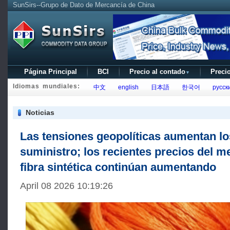
SunSirs--Grupo de Dato de Mercancía de China
Página Principal
BCI
Precio al contado
Precio
▼
Idiomas mundiales:
中文
english
日本語
한국어
русск
Noticias
Las tensiones geopolíticas aumentan lo
suministro; los recientes precios del 
fibra sintética continúan aumentando
April 08 2026 10:19:26