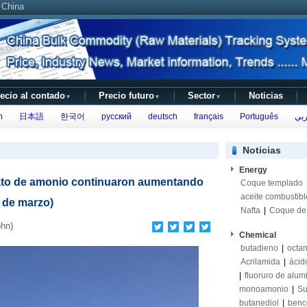
 China
ecio al contado
Precio futuro
Sector
Noticias
▼
▼
▼
h
日本語
한국어
русский
deutsch
français
Português
بي
Noticias
Energy
fato de amonio continuaron aumentando
Coque templado
aceite combustibl
7 de marzo)
Nafta
|
Coque de 
hn)
Chemical
butadieno
|
octan
Acrilamida
|
ácido
|
fluoruro de alum
monoamonio
|
Su
butanediol
|
benc