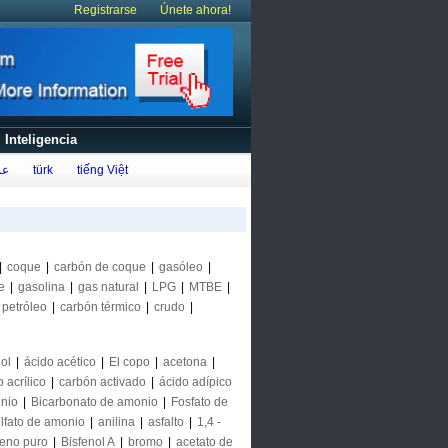
Registrarse
Únete ahora!
Inteligencia
عر
türk
tiếng Việt
|
coque
|
carbón de coque
|
gasóleo
|
e
|
gasolina
|
gas natural
|
LPG
|
MTBE
|
petróleo
|
carbón térmico
|
crudo
|
ol
|
ácido acético
|
El copo
|
acetona
|
 acrílico
|
carbón activado
|
ácido adípico
inio
|
Bicarbonato de amonio
|
Fosfato de
lfato de amonio
|
anilina
|
asfalto
|
1,4 -
eno puro
|
Bisfenol A
|
bromo
|
acetato de