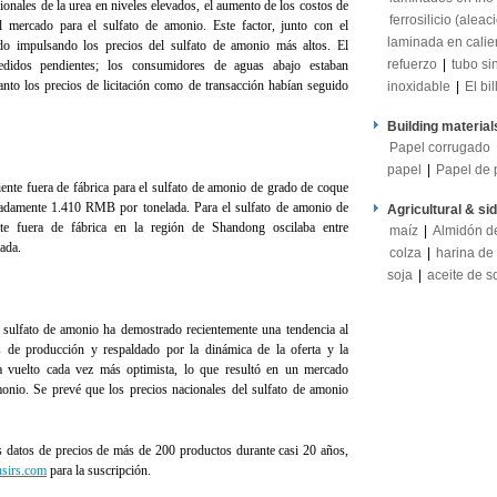
onales de la urea en niveles elevados, el aumento de los costos de
ferrosilicio (aleac
el mercado para el sulfato de amonio. Este factor, junto con el
laminada en calie
do impulsando los precios del sulfato de amonio más altos. El
refuerzo
|
tubo si
didos pendientes; los consumidores de aguas abajo estaban
tanto los precios de licitación como de transacción habían seguido
inoxidable
|
El bil
Building material
Papel corrugado
papel
|
Papel de 
ciente fuera de fábrica para el sulfato de amonio de grado de coque
adamente 1.410 RMB por tonelada. Para el sulfato de amonio de
Agricultural & si
ente fuera de fábrica en la región de Shandong oscilaba entre
maíz
|
Almidón d
ada.
colza
|
harina de
soja
|
aceite de s
 sulfato de amonio ha demostrado recientemente una tendencia al
 de producción y respaldado por la dinámica de la oferta y la
a vuelto cada vez más optimista, lo que resultó en un mercado
onio. Se prevé que los precios nacionales del sulfato de amonio
s datos de precios de más de 200 productos durante casi 20 años,
sirs.com
para la suscripción.