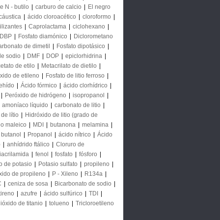
e N - butilo
|
carburo de calcio
|
El negro
cáustica
|
ácido cloroacético
|
cloroformo
|
ilizantes
|
Caprolactama
|
ciclohexano
|
DBP
|
Fosfato diamónico
|
Diclorometano
arbonato de dimetil
|
Fosfato dipotásico
|
de sodio
|
DMF
|
DOP
|
epiclorhidrina
|
etato de etilo
|
Metacrilato de dietilo
|
xido de etileno
|
Fosfato de litio ferroso
|
ehído
|
Ácido fórmico
|
ácido clorhídrico
|
|
Peróxido de hidrógeno
|
isopropanol
|
|
amoníaco líquido
|
carbonato de litio
|
de lítio
|
Hidróxido de litio (grado de
do maleico
|
MDI
|
butanona
|
melamina
|
butanol
|
Propanol
|
ácido nítrico
|
Ácido
)
|
anhídrido ftálico
|
Cloruro de
iacrilamida
|
fenol
|
fosfato
|
fósforo
|
o de potasio
|
Potasio sulfato
|
propileno
|
xido de propileno
|
P - Xileno
|
R134a
|
C
|
ceniza de sosa
|
Bicarbonato de sodio
|
tireno
|
azufre
|
ácido sulfúrico
|
TDI
|
ióxido de titanio
|
tolueno
|
Tricloroetileno