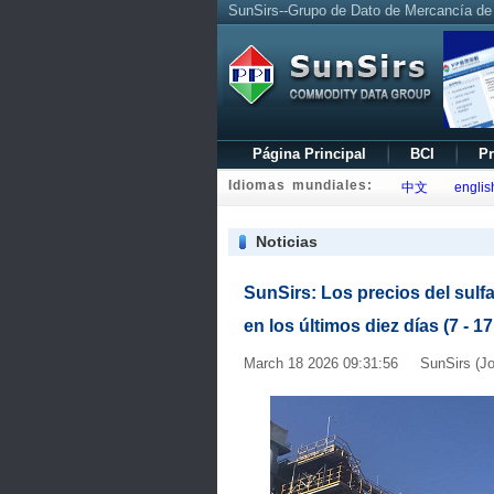
SunSirs--Grupo de Dato de Mercancía de
Página Principal
BCI
Pr
Idiomas mundiales:
中文
englis
Noticias
SunSirs: Los precios del sul
en los últimos diez días (7 - 1
March 18 2026 09:31:56 SunSirs (Jo