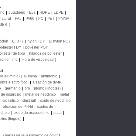
s
cho
|
butadieno
|
Eva
|
HDPE
|
LDPE
|
natural
|
PA6
|
PA66
|
PC
|
PET
|
PMMA
|
SBR
|
godón
|
El DTY
|
nylon FDY
|
El nylon POY
poliéster FDY
|
poliéster POY
|
liéster de fibra
|
hilados de poliéster
|
acrilonitrilo
|
Fibra de viscosidad
|
ls
 de aluminio)
|
alúmina
|
antimonio
|
obre electrolítico)
|
aleación de dy-fe
|
io
|
germanio
|
oro
|
plomo (lingotes)
|
 de disprosio
|
metal de neodimio
|
metal
licio (silicio industrial)
|
óxido de neodimio
|
aleación de Pr-Nd
|
óxidos de
odimio
|
óxido de praseodimio
|
plata
|
zinc (lingote)
|
|
chapas de revestimiento de color
|