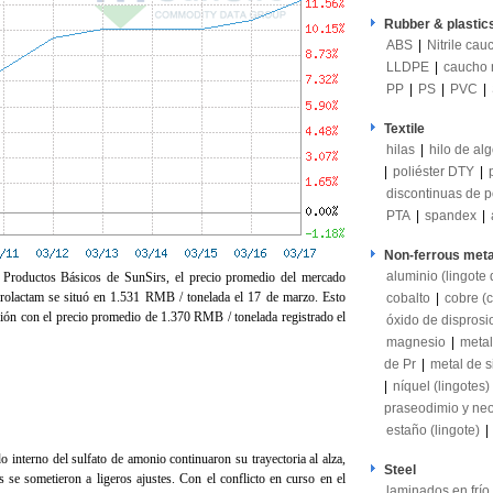
Rubber & plastic
ABS
|
Nitrile cau
LLDPE
|
caucho 
PP
|
PS
|
PVC
|
Textile
hilas
|
hilo de al
|
poliéster DTY
|
discontinuas de po
PTA
|
spandex
|
Non-ferrous meta
aluminio (lingote
 Productos Básicos de SunSirs, el precio promedio del mercado
prolactam se situó en 1.531 RMB / tonelada el 17 de marzo. Esto
cobalto
|
cobre (c
ón con el precio promedio de 1.370 RMB / tonelada registrado el
óxido de dispros
magnesio
|
metal
de Pr
|
metal de si
|
níquel (lingotes)
praseodimio y ne
estaño (lingote)
|
o interno del sulfato de amonio continuaron su trayectoria al alza,
Steel
s se sometieron a ligeros ajustes. Con el conflicto en curso en el
laminados en frío