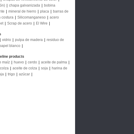
ión)
|
chapa galvanizada
|
bobina
nte
|
mineral de hierro
|
placa
|
barras de
n costura
|
Silicomanganeso
|
acero
let
|
Scrap de acero
|
El Wire
|
s
|
vidrio
|
pulpa de madera
|
residuo de
papel blanco
|
deline products
e maíz
|
huevo
|
cerdo
|
aceite de palma
|
 colza
|
aceite de colza
|
soja
|
harina de
oja
|
trigo
|
azúcar
|