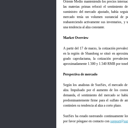
Oriente Medio manteniendo los precios internaci
las materias primas reforzó el sentimiento d
suministro del mercado ajustado, había segui
mercado tenía un volumen sustancial de pe
reabasteciendo activamente sus inventarios, y 
una tendencia al alza constante.
Market Overview
A partir del 17 de marzo, la cotización prevale
en la región de Shandong se situó en aproxim
grado caprolactama, la cotización prevaleci
aproximadamente 1.500 y 1.540 RMB por tonel
Perspectiva de mercado
Según los analistas de SunSirs, el mercado de
alza. Impulsado por el aumento de los costos
demanda, el sentimiento del mercado se habí
predominantemente firme para el sulfato de am
continúen su tendencia al alza a corto plazo.
SunSirs ha estado rastreando continuamente lo
por favor póngase en contacto con
support@sun