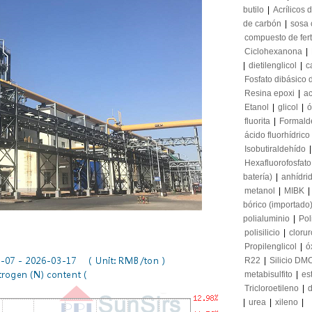
butilo
|
Acrílicos d
de carbón
|
sosa 
compuesto de fert
Ciclohexanona
|
|
dietilenglicol
|
c
Fosfato dibásico 
Resina epoxi
|
ac
Etanol
|
glicol
|
ó
fluorita
|
Formald
ácido fluorhídrico
Isobutiraldehído
Hexafluorofosfato 
batería)
|
anhídri
metanol
|
MIBK
|
bórico (importado
polialuminio
|
Pol
polisilicio
|
clorur
Propilenglicol
|
ó
R22
|
Silicio DM
metabisulfito
|
es
Tricloroetileno
|
d
|
urea
|
xileno
|