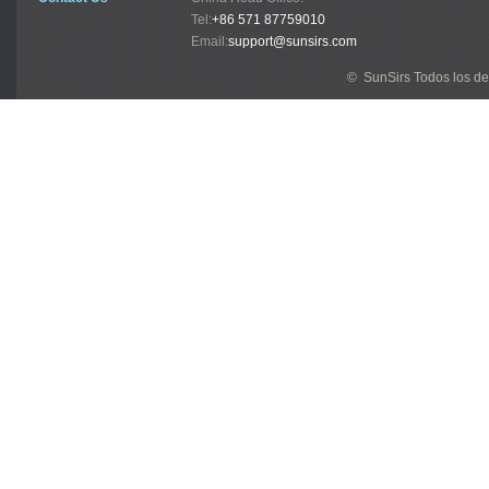
Tel:
+86 571 87759010
Email:
support@sunsirs.com
© SunSirs Todos los d