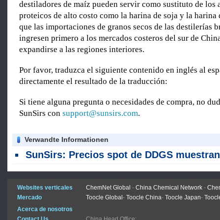
destiladores de maíz pueden servir como sustituto de los 
proteicos de alto costo como la harina de soja y la harina
que las importaciones de granos secos de las destilerías b
ingresen primero a los mercados costeros del sur de Chin
expandirse a las regiones interiores.
Por favor, traduzca el siguiente contenido en inglés al es
directamente el resultado de la traducción:
Si tiene alguna pregunta o necesidades de compra, no dud
SunSirs con
support@sunsirs.com
.
Verwandte Informationen
SunSirs: Precios spot de DDGS muestran una caída voláti
Websites verticales
ChemNet Global
-
China Chemical Network
-
Chem
Mercado
Toocle Global
-
Toocle China
-
Toocle Japan
-
Toocl
Acerca de nosotros
Contact Us
China Head Office: