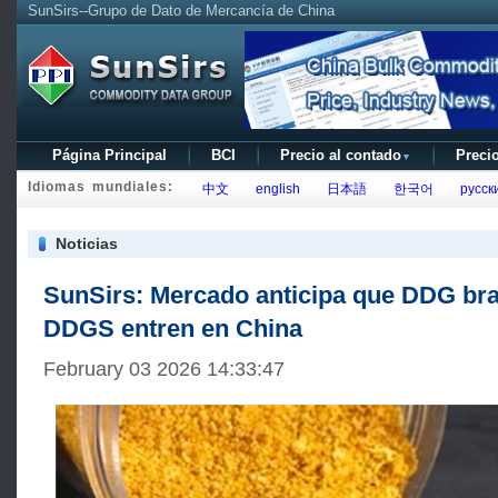
SunSirs--Grupo de Dato de Mercancía de China
Página Principal
BCI
Precio al contado
Precio
▼
Idiomas mundiales:
中文
english
日本語
한국어
русск
Noticias
SunSirs: Mercado anticipa que DDG bra
DDGS entren en China
February 03 2026 14:33:47