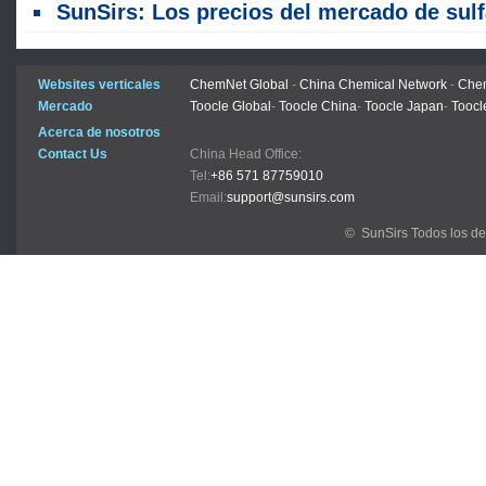
SunSirs: Los precios del mercado de sulfato de amonio cayeron con debilidad (29 de junio - 3 de jul
Websites verticales
ChemNet Global
-
China Chemical Network
-
Chem
Mercado
Toocle Global
-
Toocle China
-
Toocle Japan
-
Toocl
Acerca de nosotros
Contact Us
China Head Office:
Tel:
+86 571 87759010
Email:
support@sunsirs.com
© SunSirs Todos los d