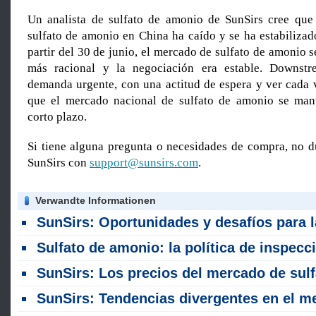
Un analista de sulfato de amonio de SunSirs cree que 
sulfato de amonio en China ha caído y se ha estabilizad
partir del 30 de junio, el mercado de sulfato de amonio 
más racional y la negociación era estable. Downst
demanda urgente, con una actitud de espera y ver cada 
que el mercado nacional de sulfato de amonio se man
corto plazo.
Si tiene alguna pregunta o necesidades de compra, no d
SunSirs con
support@sunsirs.com
.
Verwandte Informationen
SunSirs: Oportunidades y desafíos para la industria de fertilizantes en medio del El Niño más fuerte en 150 a
Sulfato de amonio: la política de inspección obligatoria remodela el diferencial de precios; las ventas nacionales están bajo presión mientras que las exportaciones enfrentan obst
SunSirs: Los precios del mercado de sulfato de amonio dejaron de disminuir y se elevaron (13 - 20 de jul
SunSirs: Tendencias divergentes en el mercado global de fertilizantes nitróge