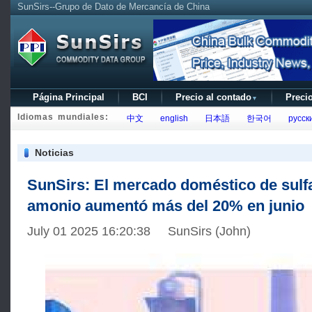
SunSirs--Grupo de Dato de Mercancía de China
Página Principal
BCI
Precio al contado
Precio
▼
Idiomas mundiales:
中文
english
日本語
한국어
русск
Noticias
SunSirs: El mercado doméstico de sulf
amonio aumentó más del 20% en junio
July 01 2025 16:20:38 SunSirs (John)