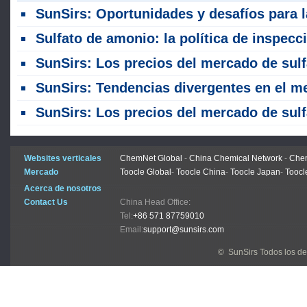
SunSirs: Oportunidades y desafíos para la industria de fertilizantes en medio del El Niño más fuerte en 150 a
Sulfato de amonio: la política de inspección obligatoria remodela el diferencial de precios; las ventas nacionales están bajo presión mientras que las exportaciones enfrentan obst
SunSirs: Los precios del mercado de sulfato de amonio dejaron de disminuir y se elevaron (13 - 20 de jul
SunSirs: Tendencias divergentes en el mercado global de fertilizantes nitróge
SunSirs: Los precios del mercado de sulfato de amonio cayeron con debilidad (29 de junio - 3 de jul
Websites verticales
ChemNet Global
-
China Chemical Network
-
Chem
Mercado
Toocle Global
-
Toocle China
-
Toocle Japan
-
Toocl
Acerca de nosotros
Contact Us
China Head Office:
Tel:
+86 571 87759010
Email:
support@sunsirs.com
© SunSirs Todos los d