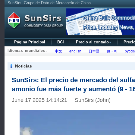
SunSirs--Grupo de Dato de Mercancía de China
Página Principal
BCI
Precio al contado
Precio
▼
Idiomas mundiales:
中文
english
日本語
한국어
русск
Noticias
SunSirs: El precio de mercado del sulfa
amonio fue más fuerte y aumentó (9 - 16
June 17 2025 14:14:21 SunSirs (John)