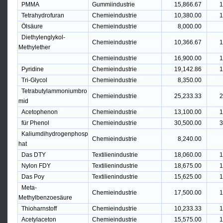
PMMA
Gummiindustrie
15,866.67
1
Tetrahydrofuran
Chemieindustrie
10,380.00
1
Ölsäure
Chemieindustrie
8,000.00
Diethylenglykol-
Chemieindustrie
10,366.67
1
Methylether
Chemieindustrie
16,900.00
1
Pyridine
Chemieindustrie
19,142.86
1
Tri-Glycol
Chemieindustrie
8,350.00
Tetrabutylammoniumbro
Chemieindustrie
25,233.33
2
mid
Acetophenon
Chemieindustrie
13,100.00
1
für Phenol
Chemieindustrie
30,500.00
3
Kaliumdihydrogenphosp
Chemieindustrie
8,240.00
hat
Das DTY
Textilienindustrie
18,060.00
1
Nylon FDY
Textilienindustrie
18,675.00
1
Das Poy
Textilienindustrie
15,625.00
1
Meta-
Chemieindustrie
17,500.00
1
Methylbenzoesäure
Thioharnstoff
Chemieindustrie
10,233.33
1
Acetylaceton
Chemieindustrie
15,575.00
1