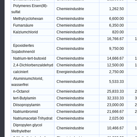
Polymeres Eisen(III)-
Chemieindustrie
1,262.50
sulfat
Methylcyclohexan
Chemieindustrie
6,600.00
Fumarsäure
Chemieindustrie
6,350.00
Kalziumchlorid
Chemieindustrie
820.00
Chemieindustrie
16,766.67
1
Epoxidiertes
Chemieindustrie
9,750.00
Sojabohnenöl
Natrium-tert-butoxid
Chemieindustrie
14,666.67
1
2,4-Dichlorbenzaldehyd
Chemieindustrie
12,500.00
1
calciniert
Energieindustrie
2,750.00
Aluminiumchlorid,
Chemieindustrie
5,533.33
wasserfrei
n-Octanol
Chemieindustrie
25,833.33
2
tert-Butylamin
Chemieindustrie
32,333.33
3
Diisopropylamin
Chemieindustrie
23,000.00
2
Natriumbromid
Chemieindustrie
21,666.67
2
Natriumacetat-Trihydrat
Chemieindustrie
2,025.00
Dipropylen glycol
Chemieindustrie
10,466.67
1
Methylether