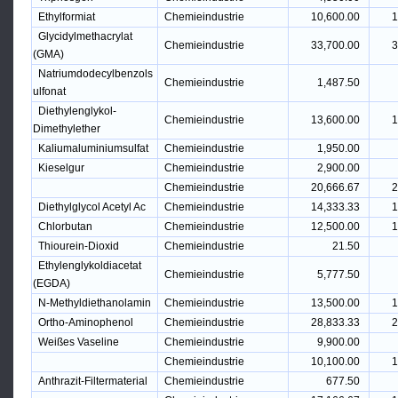
Ethylformiat
Chemieindustrie
10,600.00
1
Glycidylmethacrylat
Chemieindustrie
33,700.00
3
(GMA)
Natriumdodecylbenzols
Chemieindustrie
1,487.50
ulfonat
Diethylenglykol-
Chemieindustrie
13,600.00
1
Dimethylether
Kaliumaluminiumsulfat
Chemieindustrie
1,950.00
Kieselgur
Chemieindustrie
2,900.00
Chemieindustrie
20,666.67
2
Diethylglycol Acetyl Ac
Chemieindustrie
14,333.33
1
Chlorbutan
Chemieindustrie
12,500.00
1
Thiourein-Dioxid
Chemieindustrie
21.50
Ethylenglykoldiacetat
Chemieindustrie
5,777.50
(EGDA)
N-Methyldiethanolamin
Chemieindustrie
13,500.00
1
Ortho-Aminophenol
Chemieindustrie
28,833.33
2
Weißes Vaseline
Chemieindustrie
9,900.00
Chemieindustrie
10,100.00
1
Anthrazit-Filtermaterial
Chemieindustrie
677.50