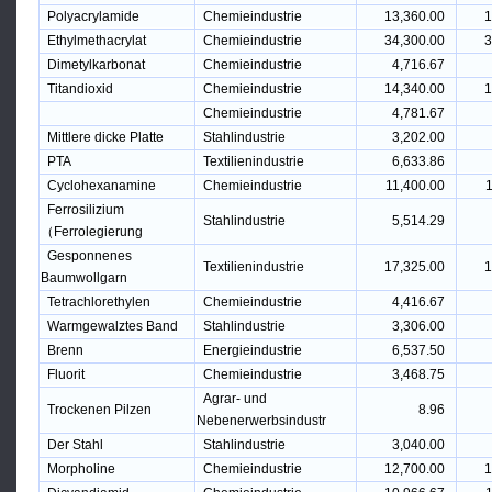
Polyacrylamide
Chemieindustrie
13,360.00
1
Ethylmethacrylat
Chemieindustrie
34,300.00
3
Dimetylkarbonat
Chemieindustrie
4,716.67
Titandioxid
Chemieindustrie
14,340.00
1
Chemieindustrie
4,781.67
Mittlere dicke Platte
Stahlindustrie
3,202.00
PTA
Textilienindustrie
6,633.86
Cyclohexanamine
Chemieindustrie
11,400.00
1
Ferrosilizium
Stahlindustrie
5,514.29
（Ferrolegierung
Gesponnenes
Textilienindustrie
17,325.00
1
Baumwollgarn
Tetrachlorethylen
Chemieindustrie
4,416.67
Warmgewalztes Band
Stahlindustrie
3,306.00
Brenn
Energieindustrie
6,537.50
Fluorit
Chemieindustrie
3,468.75
Agrar- und
Trockenen Pilzen
8.96
Nebenerwerbsindustr
Der Stahl
Stahlindustrie
3,040.00
Morpholine
Chemieindustrie
12,700.00
1