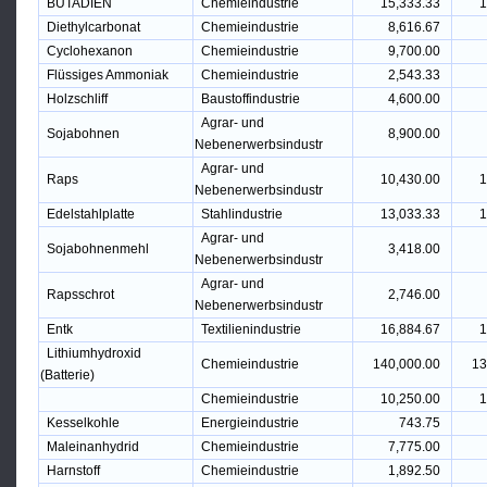
BUTADIEN
Chemieindustrie
15,333.33
1
Diethylcarbonat
Chemieindustrie
8,616.67
Cyclohexanon
Chemieindustrie
9,700.00
Flüssiges Ammoniak
Chemieindustrie
2,543.33
Holzschliff
Baustoffindustrie
4,600.00
Agrar- und
Sojabohnen
8,900.00
Nebenerwerbsindustr
Agrar- und
Raps
10,430.00
1
Nebenerwerbsindustr
Edelstahlplatte
Stahlindustrie
13,033.33
1
Agrar- und
Sojabohnenmehl
3,418.00
Nebenerwerbsindustr
Agrar- und
Rapsschrot
2,746.00
Nebenerwerbsindustr
Entk
Textilienindustrie
16,884.67
1
Lithiumhydroxid
Chemieindustrie
140,000.00
13
(Batterie)
Chemieindustrie
10,250.00
1
Kesselkohle
Energieindustrie
743.75
Maleinanhydrid
Chemieindustrie
7,775.00
Harnstoff
Chemieindustrie
1,892.50