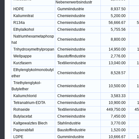
Nebenerwerbsindustr
HDPE
Gummiindustrie
8,937.50
Kaliumnitrat
Chemieindustrie
5,200.00
R134a
Chemieindustrie
56,666.67
5
Ethylalkohol
Chemieindustrie
5,755.56
Natriumhexametaphosp
Chemieindustrie
8,800.00
hat
Trihydroxymethylpropan
Chemieindustrie
14,950.00
1
Wellpappe
Baustoffindustrie
2,776.00
Kurzfasern
Textilienindustrie
13,040.00
1
Ethylenglykolmonobutyl
Chemieindustrie
8,528.57
ether
Triethylenglykol-
Chemieindustrie
10,500.00
1
Butylether
Kaliumchlorid
Chemieindustrie
3,583.33
Tetranatrium-EDTA
Chemieindustrie
10,900.00
1
Rohseide
Textilienindustrie
449,750.00
45
Butylacetat
Chemieindustrie
7,450.00
Kaltgewalztes Blech
Stahlindustrie
3,770.00
Papierabfall
Baustoffindustrie
1,520.00
LDPE
Gummiindustrie
10,666.67
1