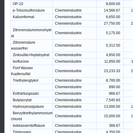
OP-10
8,600.00
p-Toluolsulfonsäure
Chemieindustrie
14,566.67
1
Kaliumformat
Chemieindustrie
6,650.00
Chemieindustrie
27,750.00
2
Zitronensäuremonohydr
Chemieindustrie
5,175.00
at
Zitronensäure
Chemieindustrie
5,312.50
wasserfrei
Zinksulfat-Heptahydrat
Chemieindustrie
4,850.00
Isoflurone
Chemieindustrie
11,850.00
1
Fünf Wasser
Chemieindustrie
23,233.33
2
Kupfersulfat
Triethylenglykol
Chemieindustrie
8,700.00
Chemieindustrie
890.00
Enthärtungssalz
Chemieindustrie
966.67
Butylacrylat
Chemieindustrie
7,545.83
Hydroxyessigsäure
Chemieindustrie
13,000.00
1
Benzyltriethylammonium
Chemieindustrie
15,000.00
1
chlorid
Iodwasserstoffsäure
Chemieindustrie
366.67
Triphosgen
Chemieindustrie
4,350.00