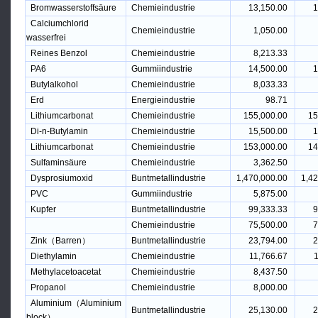
Bromwasserstoffsäure
Chemieindustrie
13,150.00
1
Calciumchlorid
Chemieindustrie
1,050.00
wasserfrei
Reines Benzol
Chemieindustrie
8,213.33
PA6
Gummiindustrie
14,500.00
1
Butylalkohol
Chemieindustrie
8,033.33
Erd
Energieindustrie
98.71
Lithiumcarbonat
Chemieindustrie
155,000.00
15
Di-n-Butylamin
Chemieindustrie
15,500.00
1
Lithiumcarbonat
Chemieindustrie
153,000.00
14
Sulfaminsäure
Chemieindustrie
3,362.50
Dysprosiumoxid
Buntmetallindustrie
1,470,000.00
1,42
PVC
Gummiindustrie
5,875.00
Kupfer
Buntmetallindustrie
99,333.33
9
Chemieindustrie
75,500.00
7
Zink（Barren）
Buntmetallindustrie
23,794.00
2
Diethylamin
Chemieindustrie
11,766.67
1
Methylacetoacetat
Chemieindustrie
8,437.50
Propanol
Chemieindustrie
8,000.00
Aluminium（Aluminium
Buntmetallindustrie
25,130.00
2
block）