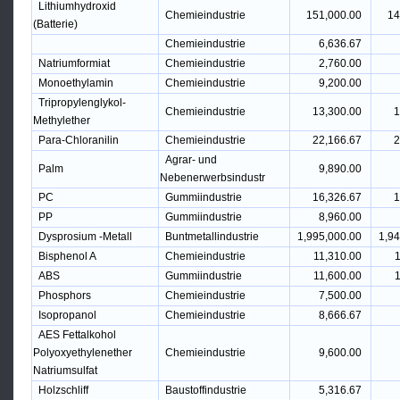
Lithiumhydroxid
Chemieindustrie
151,000.00
14
(Batterie)
Chemieindustrie
6,636.67
Natriumformiat
Chemieindustrie
2,760.00
Monoethylamin
Chemieindustrie
9,200.00
Tripropylenglykol-
Chemieindustrie
13,300.00
1
Methylether
Para-Chloranilin
Chemieindustrie
22,166.67
2
Agrar- und
Palm
9,890.00
Nebenerwerbsindustr
PC
Gummiindustrie
16,326.67
1
PP
Gummiindustrie
8,960.00
Dysprosium -Metall
Buntmetallindustrie
1,995,000.00
1,94
Bisphenol A
Chemieindustrie
11,310.00
1
ABS
Gummiindustrie
11,600.00
1
Phosphors
Chemieindustrie
7,500.00
Isopropanol
Chemieindustrie
8,666.67
AES Fettalkohol
Polyoxyethylenether
Chemieindustrie
9,600.00
Natriumsulfat
Holzschliff
Baustoffindustrie
5,316.67