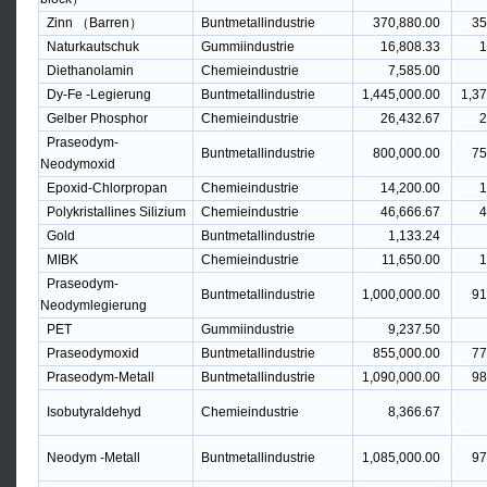
Zinn （Barren）
Buntmetallindustrie
370,880.00
35
Naturkautschuk
Gummiindustrie
16,808.33
1
Diethanolamin
Chemieindustrie
7,585.00
Dy-Fe -Legierung
Buntmetallindustrie
1,445,000.00
1,37
Gelber Phosphor
Chemieindustrie
26,432.67
2
Praseodym-
Buntmetallindustrie
800,000.00
75
Neodymoxid
Epoxid-Chlorpropan
Chemieindustrie
14,200.00
1
Polykristallines Silizium
Chemieindustrie
46,666.67
4
Gold
Buntmetallindustrie
1,133.24
MIBK
Chemieindustrie
11,650.00
1
Praseodym-
Buntmetallindustrie
1,000,000.00
91
Neodymlegierung
PET
Gummiindustrie
9,237.50
Praseodymoxid
Buntmetallindustrie
855,000.00
77
Praseodym-Metall
Buntmetallindustrie
1,090,000.00
98
Isobutyraldehyd
Chemieindustrie
8,366.67
Neodym -Metall
Buntmetallindustrie
1,085,000.00
97