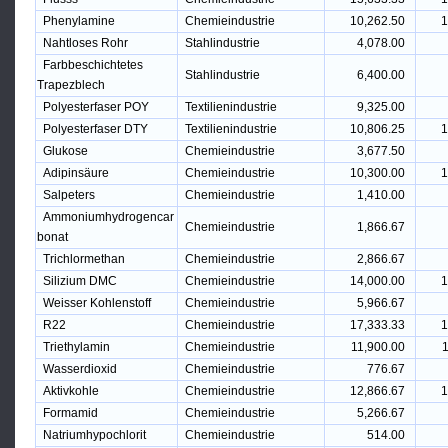
Phenylamine
Chemieindustrie
10,262.50
1
Nahtloses Rohr
Stahlindustrie
4,078.00
Farbbeschichtetes
Stahlindustrie
6,400.00
Trapezblech
Polyesterfaser POY
Textilienindustrie
9,325.00
Polyesterfaser DTY
Textilienindustrie
10,806.25
1
Glukose
Chemieindustrie
3,677.50
Adipinsäure
Chemieindustrie
10,300.00
1
Salpeters
Chemieindustrie
1,410.00
Ammoniumhydrogencar
Chemieindustrie
1,866.67
bonat
Trichlormethan
Chemieindustrie
2,866.67
Silizium DMC
Chemieindustrie
14,000.00
1
Weisser Kohlenstoff
Chemieindustrie
5,966.67
R22
Chemieindustrie
17,333.33
1
Triethylamin
Chemieindustrie
11,900.00
1
Wasserdioxid
Chemieindustrie
776.67
Aktivkohle
Chemieindustrie
12,866.67
1
Formamid
Chemieindustrie
5,266.67
Natriumhypochlorit
Chemieindustrie
514.00