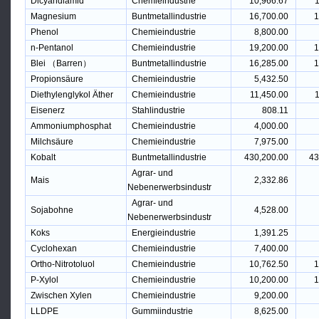
Dicyandiamid
Chemieindustrie
10,966.67
1
Magnesium
Buntmetallindustrie
16,700.00
1
Phenol
Chemieindustrie
8,800.00
n-Pentanol
Chemieindustrie
19,200.00
1
Blei （Barren）
Buntmetallindustrie
16,285.00
1
Propionsäure
Chemieindustrie
5,432.50
Diethylenglykol Äther
Chemieindustrie
11,450.00
1
Eisenerz
Stahlindustrie
808.11
Ammoniumphosphat
Chemieindustrie
4,000.00
Milchsäure
Chemieindustrie
7,975.00
Kobalt
Buntmetallindustrie
430,200.00
43
Agrar- und
Mais
2,332.86
Nebenerwerbsindustr
Agrar- und
Sojabohne
4,528.00
Nebenerwerbsindustr
Koks
Energieindustrie
1,391.25
Cyclohexan
Chemieindustrie
7,400.00
Ortho-Nitrotoluol
Chemieindustrie
10,762.50
1
P-Xylol
Chemieindustrie
10,200.00
1
Zwischen Xylen
Chemieindustrie
9,200.00
LLDPE
Gummiindustrie
8,625.00