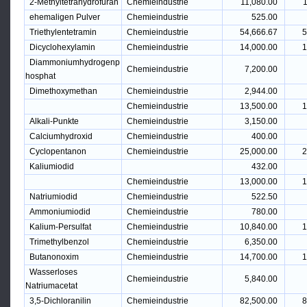
2-Methyltetrahydrofuran
Chemieindustrie
11,080.00
1
ehemaligen Pulver
Chemieindustrie
525.00
Triethylentetramin
Chemieindustrie
54,666.67
5
Dicyclohexylamin
Chemieindustrie
14,000.00
1
Diammoniumhydrogenp
Chemieindustrie
7,200.00
hosphat
Dimethoxymethan
Chemieindustrie
2,944.00
Chemieindustrie
13,500.00
1
Alkali-Punkte
Chemieindustrie
3,150.00
Calciumhydroxid
Chemieindustrie
400.00
Cyclopentanon
Chemieindustrie
25,000.00
2
Kaliumiodid
432.00
Chemieindustrie
13,000.00
1
Natriumiodid
Chemieindustrie
522.50
Ammoniumiodid
Chemieindustrie
780.00
Kalium-Persulfat
Chemieindustrie
10,840.00
1
Trimethylbenzol
Chemieindustrie
6,350.00
Butanonoxim
Chemieindustrie
14,700.00
1
Wasserloses
Chemieindustrie
5,840.00
Natriumacetat
3,5-Dichloranilin
Chemieindustrie
82,500.00
8