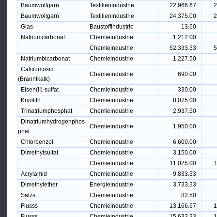
Baumwollgarn
Textilienindustrie
22,966.67
2
Baumwollgarn
Textilienindustrie
24,375.00
2
Glas
Baustoffindustrie
13.60
Natriumcarbonat
Chemieindustrie
1,212.00
Chemieindustrie
52,333.33
5
Natriumbicarbonat
Chemieindustrie
1,227.50
Calciumoxid
Chemieindustrie
690.00
(Branntkalk)
Eisen(II)-sulfat
Chemieindustrie
330.00
Kryolith
Chemieindustrie
8,075.00
Trinatriumphosphat
Chemieindustrie
2,937.50
Dinatriumhydrogenphos
Chemieindustrie
1,950.00
phat
Chlorbenzol
Chemieindustrie
6,600.00
Dimethylsulfat
Chemieindustrie
3,150.00
Chemieindustrie
11,025.00
1
Acrylamid
Chemieindustrie
9,833.33
Dimethylether
Energieindustrie
3,733.33
Salzs
Chemieindustrie
82.50
Flusss
Chemieindustrie
13,166.67
1
Flusss
Chemieindustrie
15,633.33
1