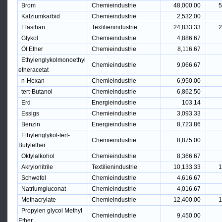
Brom
Chemieindustrie
48,000.00
5
Kalziumkarbid
Chemieindustrie
2,532.00
Elasthan
Textilienindustrie
24,833.33
2
Glykol
Chemieindustrie
4,886.67
Öl Ether
Chemieindustrie
8,116.67
Ethylenglykolmonoethyl
Chemieindustrie
9,066.67
etheracetat
n-Hexan
Chemieindustrie
6,950.00
tert-Butanol
Chemieindustrie
6,862.50
Erd
Energieindustrie
103.14
Essigs
Chemieindustrie
3,093.33
Benzin
Energieindustrie
8,723.86
Ethylenglykol-tert-
Chemieindustrie
8,875.00
Butylether
Oktylalkohol
Chemieindustrie
8,366.67
Akrylonitrile
Textilienindustrie
10,133.33
1
Schwefel
Chemieindustrie
4,616.67
Natriumgluconat
Chemieindustrie
4,016.67
Methacrylate
Chemieindustrie
12,400.00
1
Propylen glycol Methyl
Chemieindustrie
9,450.00
Ether