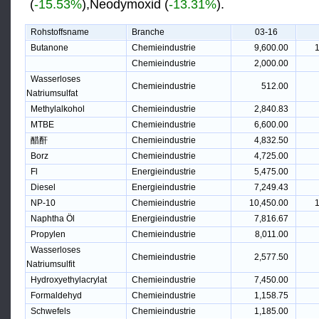
(
-15.53%
),Neodymoxid (
-13.31%
).
Rohstoffsname
Branche
03-16
Butanone
Chemieindustrie
9,600.00
1
Chemieindustrie
2,000.00
Wasserloses
Chemieindustrie
512.00
Natriumsulfat
Methylalkohol
Chemieindustrie
2,840.83
MTBE
Chemieindustrie
6,600.00
醋酐
Chemieindustrie
4,832.50
Borz
Chemieindustrie
4,725.00
Fl
Energieindustrie
5,475.00
Diesel
Energieindustrie
7,249.43
NP-10
Chemieindustrie
10,450.00
1
Naphtha Öl
Energieindustrie
7,816.67
Propylen
Chemieindustrie
8,011.00
Wasserloses
Chemieindustrie
2,577.50
Natriumsulfit
Hydroxyethylacrylat
Chemieindustrie
7,450.00
Formaldehyd
Chemieindustrie
1,158.75
Schwefels
Chemieindustrie
1,185.00