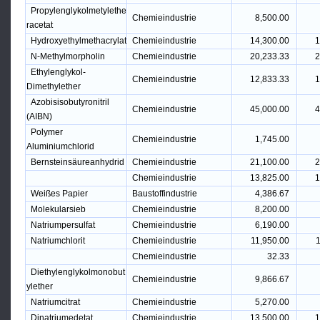
Propylenglykolmetylethe
Chemieindustrie
8,500.00
racetat
Hydroxyethylmethacrylat
Chemieindustrie
14,300.00
1
N-Methylmorpholin
Chemieindustrie
20,233.33
2
Ethylenglykol-
Chemieindustrie
12,833.33
1
Dimethylether
Azobisisobutyronitril
Chemieindustrie
45,000.00
4
(AIBN)
Polymer
Chemieindustrie
1,745.00
Aluminiumchlorid
Bernsteinsäureanhydrid
Chemieindustrie
21,100.00
2
Chemieindustrie
13,825.00
1
Weißes Papier
Baustoffindustrie
4,386.67
Molekularsieb
Chemieindustrie
8,200.00
Natriumpersulfat
Chemieindustrie
6,190.00
Natriumchlorit
Chemieindustrie
11,950.00
1
Chemieindustrie
32.33
Diethylenglykolmonobut
Chemieindustrie
9,866.67
ylether
Natriumcitrat
Chemieindustrie
5,270.00
Dinatriumedetat
Chemieindustrie
13,500.00
1