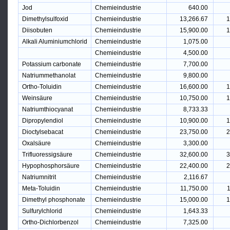
Jod
Chemieindustrie
640.00
Dimethylsulfoxid
Chemieindustrie
13,266.67
1
Diisobuten
Chemieindustrie
15,900.00
1
Alkali Aluminiumchlorid
Chemieindustrie
1,075.00
Chemieindustrie
4,500.00
Potassium carbonate
Chemieindustrie
7,700.00
Natriummethanolat
Chemieindustrie
9,800.00
Ortho-Toluidin
Chemieindustrie
16,600.00
1
Weinsäure
Chemieindustrie
10,750.00
1
Natriumthiocyanat
Chemieindustrie
8,733.33
Dipropylendiol
Chemieindustrie
10,900.00
1
Dioctylsebacat
Chemieindustrie
23,750.00
2
Oxalsäure
Chemieindustrie
3,300.00
Trifluoressigsäure
Chemieindustrie
32,600.00
3
Hypophosphorsäure
Chemieindustrie
22,400.00
2
Natriumnitrit
Chemieindustrie
2,116.67
Meta-Toluidin
Chemieindustrie
11,750.00
1
Dimethyl phosphonate
Chemieindustrie
15,000.00
1
Sulfurylchlorid
Chemieindustrie
1,643.33
Ortho-Dichlorbenzol
Chemieindustrie
7,325.00