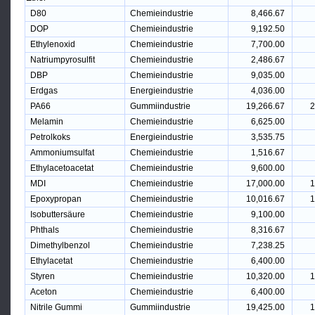
D80
Chemieindustrie
8,466.67
DOP
Chemieindustrie
9,192.50
Ethylenoxid
Chemieindustrie
7,700.00
Natriumpyrosulfit
Chemieindustrie
2,486.67
DBP
Chemieindustrie
9,035.00
Erdgas
Energieindustrie
4,036.00
PA66
Gummiindustrie
19,266.67
2
Melamin
Chemieindustrie
6,625.00
Petrolkoks
Energieindustrie
3,535.75
Ammoniumsulfat
Chemieindustrie
1,516.67
Ethylacetoacetat
Chemieindustrie
9,600.00
MDI
Chemieindustrie
17,000.00
1
Epoxypropan
Chemieindustrie
10,016.67
1
Isobuttersäure
Chemieindustrie
9,100.00
Phthals
Chemieindustrie
8,316.67
Dimethylbenzol
Chemieindustrie
7,238.25
Ethylacetat
Chemieindustrie
6,400.00
Styren
Chemieindustrie
10,320.00
1
Aceton
Chemieindustrie
6,400.00
Nitrile Gummi
Gummiindustrie
19,425.00
1