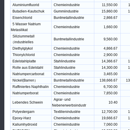
Aluminiumfluorid
Chemieindustrie
11,550.00
1
Butadien-Kautschuk
Gummiindustrie
15,860.00
1
Eisenchlorid
Buntmetallindustrie
2,866.67
5 Wasser Natrium
Chemieindustrie
1,660.00
Metasilikat
Siliziummetall
Buntmetallindustrie
9,560.00
（industrielles
Diethylglykol
Chemieindustrie
4,866.67
Thionylchlorid
Chemieindustrie
2,900.00
Edelstahlplatte
Stahlindustrie
14,366.67
1
Rolle aus Edelstahl
Stahlindustrie
14,300.00
1
Natriumpercarbonat
Chemieindustrie
3,465.00
Nickel(Barren）
Buntmetallindustrie
138,666.67
13
Raffiniertes Naphthalin
Chemieindustrie
6,700.00
Natriumperborat
Chemieindustrie
7,850.00
Agrar- und
Lebendes Schwein
10.40
Nebenerwerbsindustr
Polyestergarn
Textilienindustrie
12,700.00
1
Epoxy-Harz
Chemieindustrie
19,666.67
1
Kaliumhydroxid
Chemieindustrie
7,060.00