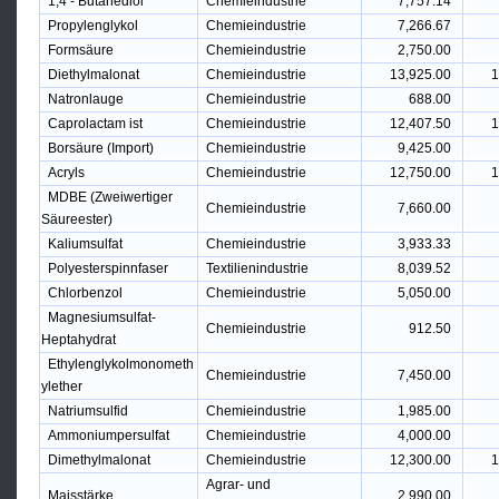
1,4 - Butanediol
Chemieindustrie
7,757.14
Propylenglykol
Chemieindustrie
7,266.67
Formsäure
Chemieindustrie
2,750.00
Diethylmalonat
Chemieindustrie
13,925.00
1
Natronlauge
Chemieindustrie
688.00
Caprolactam ist
Chemieindustrie
12,407.50
1
Borsäure (Import)
Chemieindustrie
9,425.00
Acryls
Chemieindustrie
12,750.00
1
MDBE (Zweiwertiger
Chemieindustrie
7,660.00
Säureester)
Kaliumsulfat
Chemieindustrie
3,933.33
Polyesterspinnfaser
Textilienindustrie
8,039.52
Chlorbenzol
Chemieindustrie
5,050.00
Magnesiumsulfat-
Chemieindustrie
912.50
Heptahydrat
Ethylenglykolmonometh
Chemieindustrie
7,450.00
ylether
Natriumsulfid
Chemieindustrie
1,985.00
Ammoniumpersulfat
Chemieindustrie
4,000.00
Dimethylmalonat
Chemieindustrie
12,300.00
1
Agrar- und
Maisstärke
2,990.00