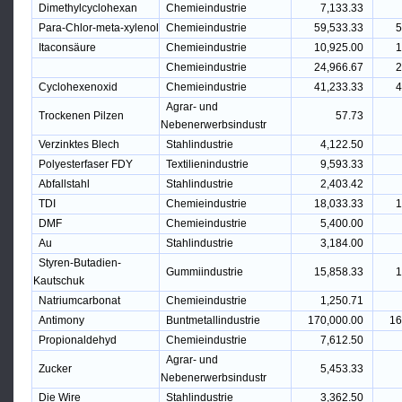
Dimethylcyclohexan
Chemieindustrie
7,133.33
Para-Chlor-meta-xylenol
Chemieindustrie
59,533.33
5
Itaconsäure
Chemieindustrie
10,925.00
1
Chemieindustrie
24,966.67
2
Cyclohexenoxid
Chemieindustrie
41,233.33
4
Agrar- und
Trockenen Pilzen
57.73
Nebenerwerbsindustr
Verzinktes Blech
Stahlindustrie
4,122.50
Polyesterfaser FDY
Textilienindustrie
9,593.33
Abfallstahl
Stahlindustrie
2,403.42
TDI
Chemieindustrie
18,033.33
1
DMF
Chemieindustrie
5,400.00
Au
Stahlindustrie
3,184.00
Styren-Butadien-
Gummiindustrie
15,858.33
1
Kautschuk
Natriumcarbonat
Chemieindustrie
1,250.71
Antimony
Buntmetallindustrie
170,000.00
16
Propionaldehyd
Chemieindustrie
7,612.50
Agrar- und
Zucker
5,453.33
Nebenerwerbsindustr
Die Wire
Stahlindustrie
3,362.50