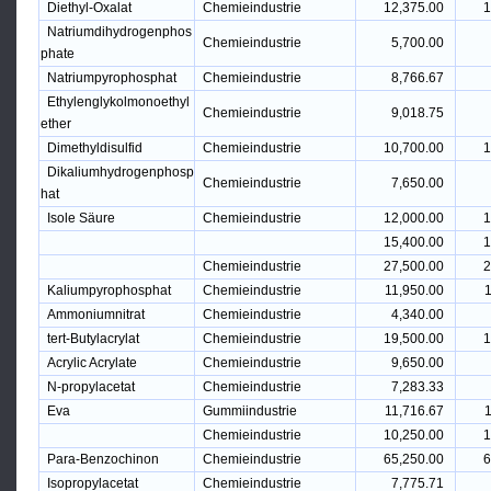
Diethyl-Oxalat
Chemieindustrie
12,375.00
1
Natriumdihydrogenphos
Chemieindustrie
5,700.00
phate
Natriumpyrophosphat
Chemieindustrie
8,766.67
Ethylenglykolmonoethyl
Chemieindustrie
9,018.75
ether
Dimethyldisulfid
Chemieindustrie
10,700.00
1
Dikaliumhydrogenphosp
Chemieindustrie
7,650.00
hat
Isole Säure
Chemieindustrie
12,000.00
1
15,400.00
1
Chemieindustrie
27,500.00
2
Kaliumpyrophosphat
Chemieindustrie
11,950.00
1
Ammoniumnitrat
Chemieindustrie
4,340.00
tert-Butylacrylat
Chemieindustrie
19,500.00
1
Acrylic Acrylate
Chemieindustrie
9,650.00
N-propylacetat
Chemieindustrie
7,283.33
Eva
Gummiindustrie
11,716.67
1
Chemieindustrie
10,250.00
1
Para-Benzochinon
Chemieindustrie
65,250.00
6
Isopropylacetat
Chemieindustrie
7,775.71