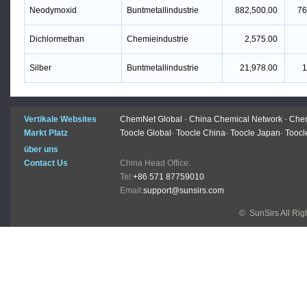
Neodymoxid
Buntmetallindustrie
882,500.00
76
Dichlormethan
Chemieindustrie
2,575.00
Silber
Buntmetallindustrie
21,978.00
1
Vertikale Websites
ChemNet Global
-
China Chemical Network
-
Chem
Markt Platz
Toocle Global
-
Toocle China
-
Toocle Japan
-
Toocl
über uns
Contact Us
China Head Office:
Tel:
+86 571 87759010
Email:
support@sunsirs.com
© SunSirs All Ri