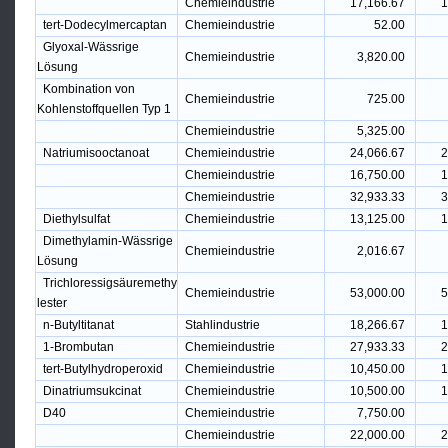
Chemieindustrie
17,166.67
1
tert-Dodecylmercaptan
Chemieindustrie
52.00
Glyoxal-Wässrige
Chemieindustrie
3,820.00
Lösung
Kombination von
Chemieindustrie
725.00
Kohlenstoffquellen Typ 1
Chemieindustrie
5,325.00
Natriumisooctanoat
Chemieindustrie
24,066.67
2
Chemieindustrie
16,750.00
1
Chemieindustrie
32,933.33
3
Diethylsulfat
Chemieindustrie
13,125.00
1
Dimethylamin-Wässrige
Chemieindustrie
2,016.67
Lösung
Trichloressigsäuremethy
Chemieindustrie
53,000.00
5
lester
n-Butyltitanat
Stahlindustrie
18,266.67
1
1-Brombutan
Chemieindustrie
27,933.33
2
tert-Butylhydroperoxid
Chemieindustrie
10,450.00
1
Dinatriumsukcinat
Chemieindustrie
10,500.00
1
D40
Chemieindustrie
7,750.00
Chemieindustrie
22,000.00
2