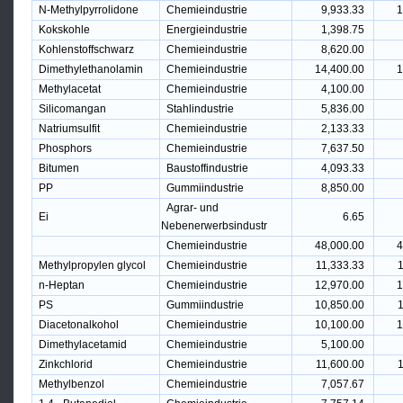
N-Methylpyrrolidone
Chemieindustrie
9,933.33
1
Kokskohle
Energieindustrie
1,398.75
Kohlenstoffschwarz
Chemieindustrie
8,620.00
Dimethylethanolamin
Chemieindustrie
14,400.00
1
Methylacetat
Chemieindustrie
4,100.00
Silicomangan
Stahlindustrie
5,836.00
Natriumsulfit
Chemieindustrie
2,133.33
Phosphors
Chemieindustrie
7,637.50
Bitumen
Baustoffindustrie
4,093.33
PP
Gummiindustrie
8,850.00
Agrar- und
Ei
6.65
Nebenerwerbsindustr
Chemieindustrie
48,000.00
4
Methylpropylen glycol
Chemieindustrie
11,333.33
1
n-Heptan
Chemieindustrie
12,970.00
1
PS
Gummiindustrie
10,850.00
1
Diacetonalkohol
Chemieindustrie
10,100.00
1
Dimethylacetamid
Chemieindustrie
5,100.00
Zinkchlorid
Chemieindustrie
11,600.00
1
Methylbenzol
Chemieindustrie
7,057.67