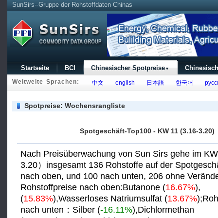
SunSirs--Gruppe der Rohstoffdaten Chinas
Startseite
BCI
Chinesischer Spotpreise
Chinesisch
▼
Weltweite Sprachen:
中文
english
日本語
한국어
русс
Spotpreise: Wochensrangliste
Spotgeschäft-Top100 - KW 11 (3.16-3.20)
Nach Preisüberwachung von Sun Sirs gehe im K
3.20）insgesamt 136 Rohstoffe auf der Spotgesch
nach oben, und 100 nach unten, 206 ohne Veränd
Rohstoffpreise nach oben:Butanone (
16.67%
),
(
15.83%
),Wasserloses Natriumsulfat (
13.67%
);Roh
nach unten：Silber (
-16.11%
),Dichlormethan