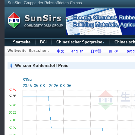
SunSirs--Gruppe der Rohstoffdaten Chinas
Startseite
BCI
Chinesischer Spotpreise
Chinesisch
▼
Weltweite Sprachen:
中文
english
日本語
한국어
русс
Weisser Kohlenstoff Preis