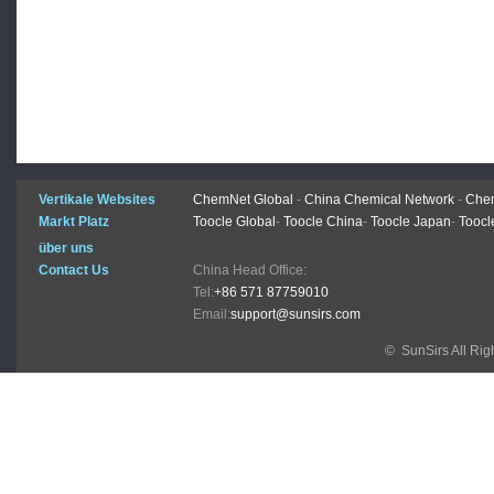
Vertikale Websites
ChemNet Global
-
China Chemical Network
-
Chem
Markt Platz
Toocle Global
-
Toocle China
-
Toocle Japan
-
Toocl
über uns
Contact Us
China Head Office:
Tel:
+86 571 87759010
Email:
support@sunsirs.com
© SunSirs All Ri