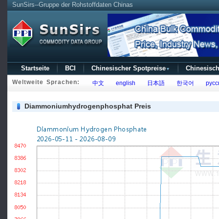
SunSirs--Gruppe der Rohstoffdaten Chinas
Startseite
BCI
Chinesischer Spotpreise
Chinesisch
▼
Weltweite Sprachen:
中文
english
日本語
한국어
русс
Diammoniumhydrogenphosphat Preis