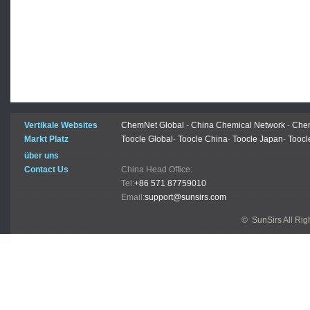
Vertikale Websites
ChemNet Global
-
China Chemical Network
-
Chem
Markt Platz
Toocle Global
-
Toocle China
-
Toocle Japan
-
Toocl
über uns
Contact Us
China Head Office:
Tel:
+86 571 87759010
Email:
support@sunsirs.com
© SunSirs All Ri