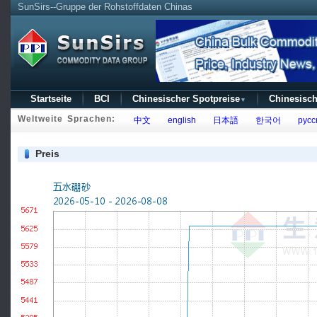
SunSirs--Gruppe der Rohstoffdaten Chinas
Startseite
BCI
Chinesischer Spotpreise
Chinesisch
▼
Weltweite Sprachen:
中文
english
日本語
한국어
русс
Preis