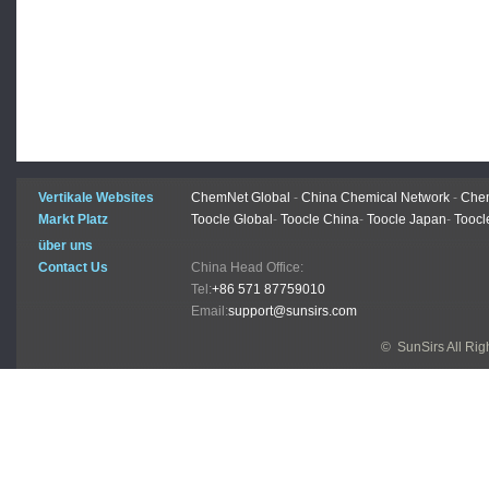
Vertikale Websites
ChemNet Global
-
China Chemical Network
-
Chem
Markt Platz
Toocle Global
-
Toocle China
-
Toocle Japan
-
Toocl
über uns
Contact Us
China Head Office:
Tel:
+86 571 87759010
Email:
support@sunsirs.com
© SunSirs All Ri