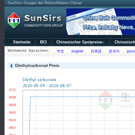
SunSirs--Gruppe der Rohstoffdaten Chinas
Startseite
BCI
Chinesischer Spotpreise
Chinesisch
▼
Weltweite Sprachen:
中文
english
日本語
한국어
русс
Diethylcarbonat Preis