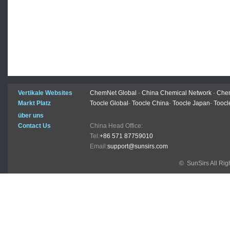
Vertikale Websites
ChemNet Global
-
China Chemical Network
-
Chem
Markt Platz
Toocle Global
-
Toocle China
-
Toocle Japan
-
Toocl
über uns
Contact Us
China Head Office:
Tel:
+86 571 87759010
Email:
support@sunsirs.com
© SunSirs All Ri