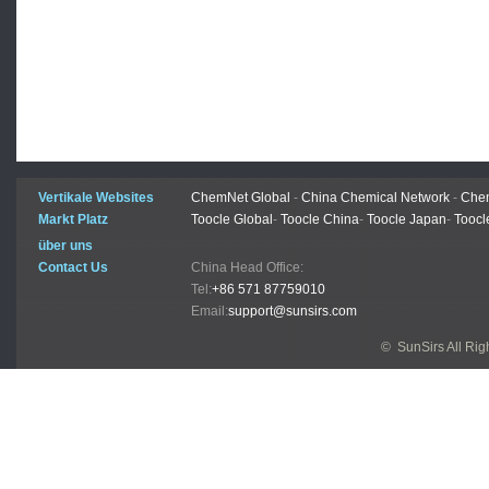
Vertikale Websites
ChemNet Global
-
China Chemical Network
-
Chem
Markt Platz
Toocle Global
-
Toocle China
-
Toocle Japan
-
Toocl
über uns
Contact Us
China Head Office:
Tel:
+86 571 87759010
Email:
support@sunsirs.com
© SunSirs All Ri