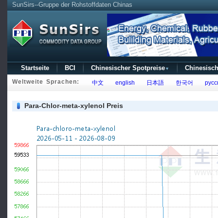
SunSirs--Gruppe der Rohstoffdaten Chinas
Startseite
BCI
Chinesischer Spotpreise
Chinesisch
▼
Weltweite Sprachen:
中文
english
日本語
한국어
русс
Para-Chlor-meta-xylenol Preis