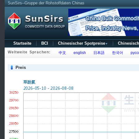
SunSirs--Gruppe der Rohstoffdaten Chinas
Startseite
BCI
Chinesischer Spotpreise
Chinesisch
▼
Weltweite Sprachen:
中文
english
日本語
한국어
русс
Preis