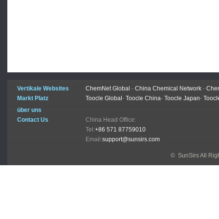
Vertikale Websites
ChemNet Global
-
China Chemical Network
-
Chem
Markt Platz
Toocle Global
-
Toocle China
-
Toocle Japan
-
Toocl
über uns
Contact Us
China Head Office:
Tel:
+86 571 87759010
Email:
support@sunsirs.com
© SunSirs All Ri