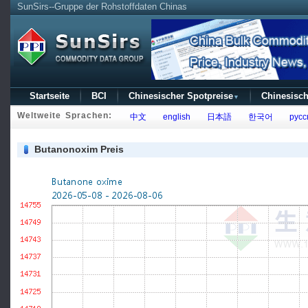
SunSirs--Gruppe der Rohstoffdaten Chinas
Startseite
BCI
Chinesischer Spotpreise
Chinesisch
▼
Weltweite Sprachen:
中文
english
日本語
한국어
русс
Butanonoxim Preis