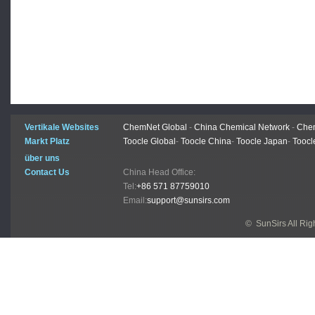
Vertikale Websites
ChemNet Global
-
China Chemical Network
-
Chem
Markt Platz
Toocle Global
-
Toocle China
-
Toocle Japan
-
Toocl
über uns
Contact Us
China Head Office:
Tel:
+86 571 87759010
Email:
support@sunsirs.com
© SunSirs All Ri