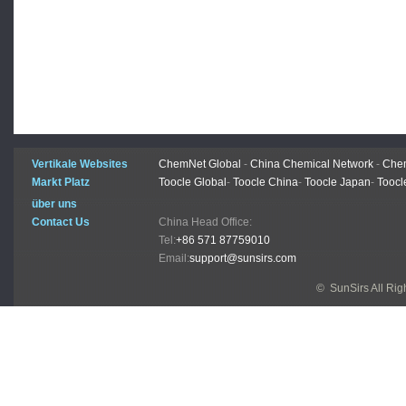
Vertikale Websites
ChemNet Global
-
China Chemical Network
-
Chem
Markt Platz
Toocle Global
-
Toocle China
-
Toocle Japan
-
Toocl
über uns
Contact Us
China Head Office:
Tel:
+86 571 87759010
Email:
support@sunsirs.com
© SunSirs All Ri