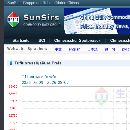
SunSirs--Gruppe der Rohstoffdaten Chinas
Startseite
BCI
Chinesischer Spotpreise
Chinesisch
▼
Weltweite Sprachen:
中文
english
日本語
한국어
русс
Trifluoressigsäure Preis