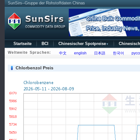
SunSirs--Gruppe der Rohstoffdaten Chinas
Startseite
BCI
Chinesischer Spotpreise
Chinesisch
▼
Weltweite Sprachen:
中文
english
日本語
한국어
русс
Chlorbenzol Preis