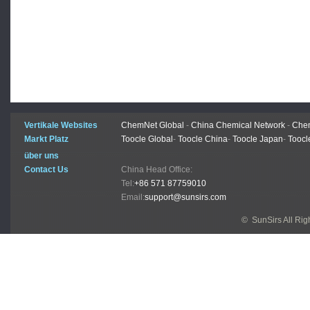
Vertikale Websites
ChemNet Global
-
China Chemical Network
-
Chem
Markt Platz
Toocle Global
-
Toocle China
-
Toocle Japan
-
Toocl
über uns
Contact Us
China Head Office:
Tel:
+86 571 87759010
Email:
support@sunsirs.com
© SunSirs All Ri