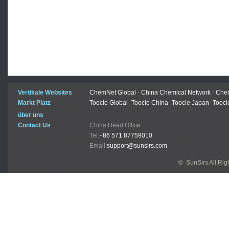
Vertikale Websites
ChemNet Global
-
China Chemical Network
-
Chem
Markt Platz
Toocle Global
-
Toocle China
-
Toocle Japan
-
Toocl
über uns
Contact Us
China Head Office:
Tel:
+86 571 87759010
Email:
support@sunsirs.com
© SunSirs All Ri