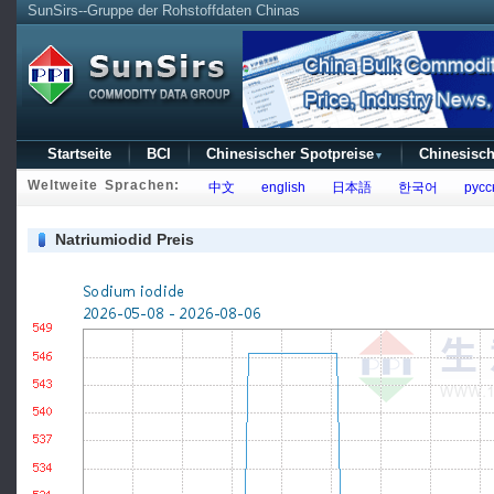
SunSirs--Gruppe der Rohstoffdaten Chinas
Startseite
BCI
Chinesischer Spotpreise
Chinesisch
▼
Weltweite Sprachen:
中文
english
日本語
한국어
русс
Natriumiodid Preis