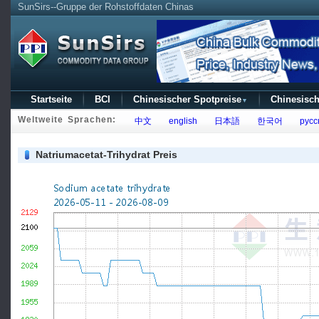
SunSirs--Gruppe der Rohstoffdaten Chinas
Startseite
BCI
Chinesischer Spotpreise
Chinesisch
▼
Weltweite Sprachen:
中文
english
日本語
한국어
русс
Natriumacetat-Trihydrat Preis