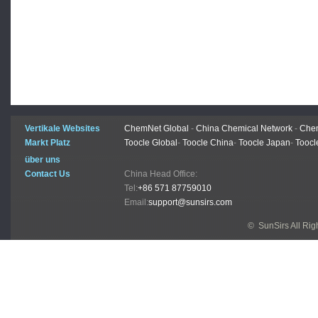
Vertikale Websites
ChemNet Global
-
China Chemical Network
-
Chem
Markt Platz
Toocle Global
-
Toocle China
-
Toocle Japan
-
Toocl
über uns
Contact Us
China Head Office:
Tel:
+86 571 87759010
Email:
support@sunsirs.com
© SunSirs All Ri