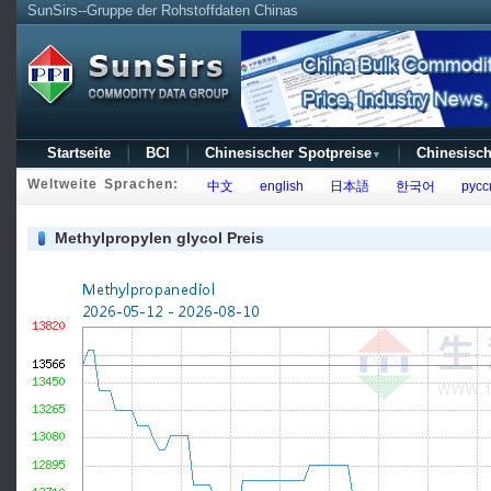
SunSirs--Gruppe der Rohstoffdaten Chinas
Startseite
BCI
Chinesischer Spotpreise
Chinesisch
▼
Weltweite Sprachen:
中文
english
日本語
한국어
русс
Methylpropylen glycol Preis