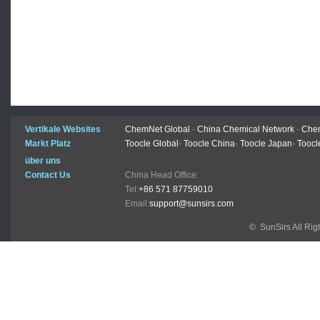
Vertikale Websites
ChemNet Global
-
China Chemical Network
-
Chem
Markt Platz
Toocle Global
-
Toocle China
-
Toocle Japan
-
Toocl
über uns
Contact Us
China Head Office:
Tel:
+86 571 87759010
Email:
support@sunsirs.com
© SunSirs All Ri