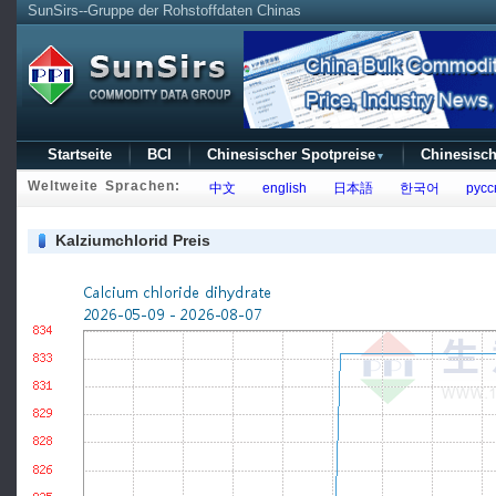
SunSirs--Gruppe der Rohstoffdaten Chinas
Startseite
BCI
Chinesischer Spotpreise
Chinesisch
▼
Weltweite Sprachen:
中文
english
日本語
한국어
русс
Kalziumchlorid Preis