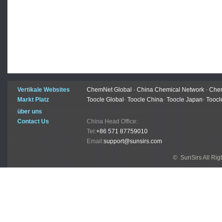
Vertikale Websites
ChemNet Global
-
China Chemical Network
-
Chem
Markt Platz
Toocle Global
-
Toocle China
-
Toocle Japan
-
Toocl
über uns
Contact Us
China Head Office:
Tel:
+86 571 87759010
Email:
support@sunsirs.com
© SunSirs All Ri