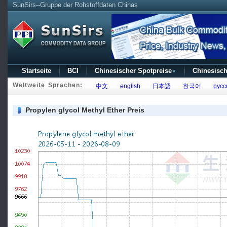
SunSirs--Gruppe der Rohstoffdaten Chinas
Startseite
BCI
Chinesischer Spotpreise
Chinesisch
▼
Weltweite Sprachen:
中文
english
日本語
한국어
русс
Propylen glycol Methyl Ether Preis