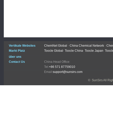
Vertikale Websites
ChemNet Global
-
China Chemical Network
-
Chem
Markt Platz
Toocle Global
-
Toocle China
-
Toocle Japan
-
Toocl
über uns
Contact Us
China Head Office:
Tel:
+86 571 87759010
Email:
support@sunsirs.com
© SunSirs All Ri