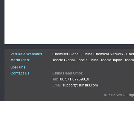
Vertikale Websites
ChemNet Global
-
China Chemical Network
-
Chem
Markt Platz
Toocle Global
-
Toocle China
-
Toocle Japan
-
Toocl
über uns
Contact Us
China Head Office:
Tel:
+86 571 87759010
Email:
support@sunsirs.com
© SunSirs All Ri