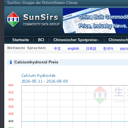
SunSirs--Gruppe der Rohstoffdaten Chinas
Startseite
BCI
Chinesischer Spotpreise
Chinesisch
▼
Weltweite Sprachen:
中文
english
日本語
한국어
русс
Calciumhydroxid Preis