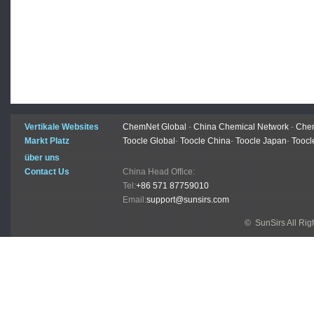
Vertikale Websites
ChemNet Global
-
China Chemical Network
-
Chem
Markt Platz
Toocle Global
-
Toocle China
-
Toocle Japan
-
Toocl
über uns
Contact Us
China Head Office:
Tel:
+86 571 87759010
Email:
support@sunsirs.com
© SunSirs All Ri