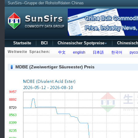
SunSirs--Gruppe der Rohstoffdaten Chinas
Startseite
BCI
Chinesischer Spotpreise
Chinesisch
▼
Weltweite Sprachen:
中文
english
日本語
한국어
русс
MDBE (Zweiwertiger Säureester) Preis