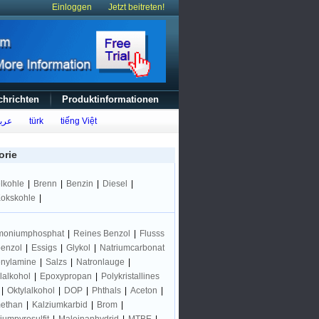
Einloggen
Jetzt beitreten!
chrichten
Produktinformationen
عرب
türk
tiếng Việt
orie
lkohle
|
Brenn
|
Benzin
|
Diesel
|
okskohle
|
moniumphosphat
|
Reines Benzol
|
Flusss
benzol
|
Essigs
|
Glykol
|
Natriumcarbonat
nylamine
|
Salzs
|
Natronlauge
|
lalkohol
|
Epoxypropan
|
Polykristallines
|
Oktylalkohol
|
DOP
|
Phthals
|
Aceton
|
methan
|
Kalziumkarbid
|
Brom
|