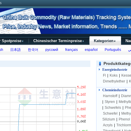
s
r Spotpreise
Chinesischer Terminpreise
Kategorien
Na
▼
▼
▼
sh
日本語
한국어
русский
français
español
Português
ي
Produktkateg
Energieindustrie
Fl
|
Koks
|
Kesse
Dimethylether
|
K
Chemieindustrie
Harnstoff
|
Diam
|
Styren
|
Methyl
|
Schwefels
|
Phe
Schwefel
|
Methy
Silizium
|
Phenol
Acryls
|
Trichlor