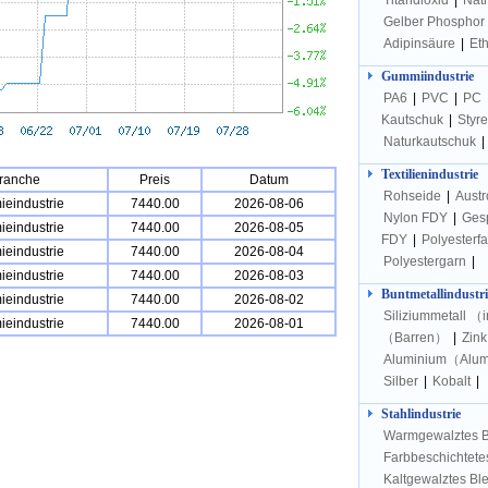
Titandioxid
|
Natr
Gelber Phosphor
Adipinsäure
|
Et
Gummiindustrie
PA6
|
PVC
|
PC
Kautschuk
|
Styr
Naturkautschuk
|
Textilienindustrie
ranche
Preis
Datum
Rohseide
|
Aust
eindustrie
7440.00
2026-08-06
Nylon FDY
|
Ges
eindustrie
7440.00
2026-08-05
FDY
|
Polyesterf
eindustrie
7440.00
2026-08-04
Polyestergarn
|
eindustrie
7440.00
2026-08-03
Buntmetallindustri
eindustrie
7440.00
2026-08-02
Siliziummetall （i
eindustrie
7440.00
2026-08-01
（Barren）
|
Zin
Aluminium（Alum
Silber
|
Kobalt
|
Stahlindustrie
Warmgewalztes 
Farbbeschichtete
Kaltgewalztes Bl