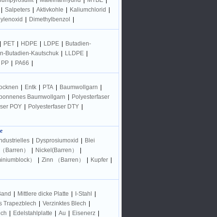
iumpyrosulfit
|
Maleinanhydrid
|
MTBE
|
|
Salpeters
|
Aktivkohle
|
Kaliumchlorid
|
hylenoxid
|
Dimethylbenzol
|
|
PET
|
HDPE
|
LDPE
|
Butadien-
en-Butadien-Kautschuk
|
LLDPE
|
PP
|
PA66
|
rocknen
|
Entk
|
PTA
|
Baumwollgarn
|
ponnenes Baumwollgarn
|
Polyesterfaser
aser POY
|
Polyesterfaser DTY
|
e
ndustrielles
|
Dysprosiumoxid
|
Blei
k（Barren）
|
Nickel(Barren）
|
iniumblock）
|
Zinn （Barren）
|
Kupfer
|
Band
|
Mittlere dicke Platte
|
I-Stahl
|
s Trapezblech
|
Verzinktes Blech
|
ech
|
Edelstahlplatte
|
Au
|
Eisenerz
|