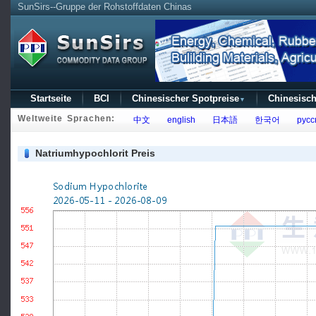
SunSirs--Gruppe der Rohstoffdaten Chinas
Startseite
BCI
Chinesischer Spotpreise
Chinesisch
▼
Weltweite Sprachen:
中文
english
日本語
한국어
русс
Natriumhypochlorit Preis