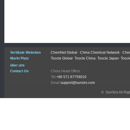
Vertikale Websites
ChemNet Global
-
China Chemical Network
-
Chem
Markt Platz
Toocle Global
-
Toocle China
-
Toocle Japan
-
Toocl
über uns
Contact Us
China Head Office:
Tel:
+86 571 87759010
Email:
support@sunsirs.com
© SunSirs All Ri