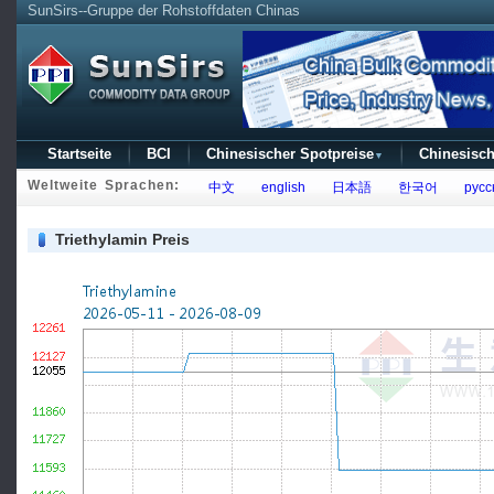
SunSirs--Gruppe der Rohstoffdaten Chinas
Startseite
BCI
Chinesischer Spotpreise
Chinesisch
▼
Weltweite Sprachen:
中文
english
日本語
한국어
русс
Triethylamin Preis