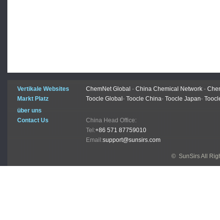
Vertikale Websites
ChemNet Global
-
China Chemical Network
-
Chem
Markt Platz
Toocle Global
-
Toocle China
-
Toocle Japan
-
Toocl
über uns
Contact Us
China Head Office:
Tel:
+86 571 87759010
Email:
support@sunsirs.com
© SunSirs All Ri