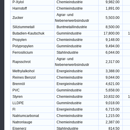
P-Xylol
Chemieindustrie
9,982.00
Harnstoff
Chemieindustrie
1,891.00
Agrar- und
Zucker
5,503.00
Nebenerwerbsindustr
Siliziummetall
Buntmetallindustrie
8,500.00
Butadien-Kautschuk
Gummiindustrie
17,800.00
1
Propylen
Chemieindustrie
9,148.00
Polypropylen
Gummiindustrie
9,494.00
Ferrosilicium
Stahlindustrie
6,044.00
Agrar- und
Rapsschrot
2,317.00
Nebenerwerbsindustr
Methylalkohol
Energieindustrie
3,388.00
Reines Benzol
Chemieindustrie
9,044.00
Brennöl
Energieindustrie
4,621.00
PVC
Gummiindustrie
5,658.00
Styren
Chemieindustrie
10,832.00
1
LLDPE
Gummiindustrie
9,018.00
Fl
Energieindustrie
6,715.00
Natriumcarbonat
Chemieindustrie
1,215.00
Natronlauge
Chemieindustrie
2,387.00
Eisenerz
Stahlindustrie
814.50