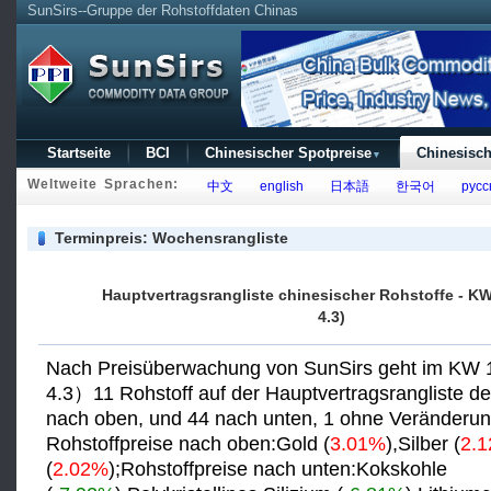
SunSirs--Gruppe der Rohstoffdaten Chinas
Startseite
BCI
Chinesischer Spotpreise
Chinesisch
▼
Weltweite Sprachen:
中文
english
日本語
한국어
русс
Terminpreis: Wochensrangliste
Hauptvertragsrangliste chinesischer Rohstoffe - KW
4.3)
Nach Preisüberwachung von SunSirs geht im KW 
4.3）11 Rohstoff auf der Hauptvertragsrangliste de
nach oben, und 44 nach unten, 1 ohne Veränderun
Rohstoffpreise nach oben:Gold (
3.01%
),Silber (
2.
(
2.02%
);Rohstoffpreise nach unten:Kokskohle