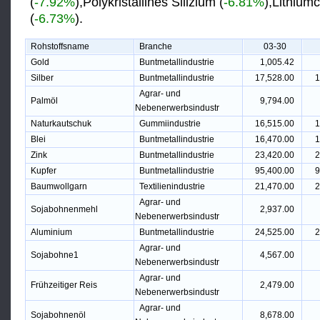
(
-7.92%
),Polykristallines Silizium (
-6.81%
),Lithium
(
-6.73%
).
Rohstoffsname
Branche
03-30
Gold
Buntmetallindustrie
1,005.42
Silber
Buntmetallindustrie
17,528.00
1
Agrar- und
Palmöl
9,794.00
Nebenerwerbsindustr
Naturkautschuk
Gummiindustrie
16,515.00
1
Blei
Buntmetallindustrie
16,470.00
1
Zink
Buntmetallindustrie
23,420.00
2
Kupfer
Buntmetallindustrie
95,400.00
9
Baumwollgarn
Textilienindustrie
21,470.00
2
Agrar- und
Sojabohnenmehl
2,937.00
Nebenerwerbsindustr
Aluminium
Buntmetallindustrie
24,525.00
2
Agrar- und
Sojabohne1
4,567.00
Nebenerwerbsindustr
Agrar- und
Frühzeitiger Reis
2,479.00
Nebenerwerbsindustr
Agrar- und
Sojabohnenöl
8,678.00