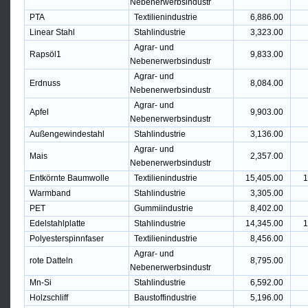
Nebenerwerbsindustr
PTA
Textilienindustrie
6,886.00
Linear Stahl
Stahlindustrie
3,323.00
Agrar- und
Rapsöl1
9,833.00
Nebenerwerbsindustr
Agrar- und
Erdnuss
8,084.00
Nebenerwerbsindustr
Agrar- und
Apfel
9,903.00
Nebenerwerbsindustr
Außengewindestahl
Stahlindustrie
3,136.00
Agrar- und
Mais
2,357.00
Nebenerwerbsindustr
Entkörnte Baumwolle
Textilienindustrie
15,405.00
1
Warmband
Stahlindustrie
3,305.00
PET
Gummiindustrie
8,402.00
Edelstahlplatte
Stahlindustrie
14,345.00
1
Polyesterspinnfaser
Textilienindustrie
8,456.00
Agrar- und
rote Datteln
8,795.00
Nebenerwerbsindustr
Mn-Si
Stahlindustrie
6,592.00
Holzschliff
Baustoffindustrie
5,196.00