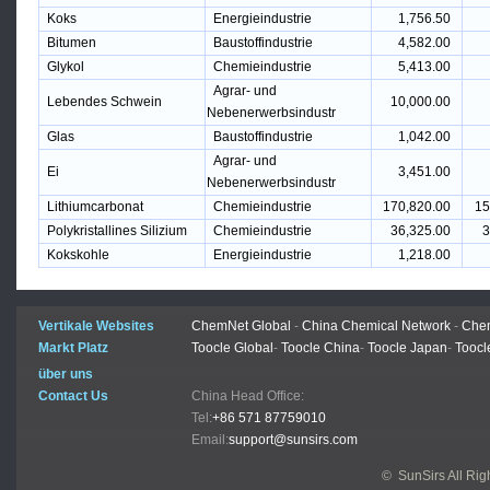
Koks
Energieindustrie
1,756.50
Bitumen
Baustoffindustrie
4,582.00
Glykol
Chemieindustrie
5,413.00
Agrar- und
Lebendes Schwein
10,000.00
Nebenerwerbsindustr
Glas
Baustoffindustrie
1,042.00
Agrar- und
Ei
3,451.00
Nebenerwerbsindustr
Lithiumcarbonat
Chemieindustrie
170,820.00
15
Polykristallines Silizium
Chemieindustrie
36,325.00
3
Kokskohle
Energieindustrie
1,218.00
Vertikale Websites
ChemNet Global
-
China Chemical Network
-
Chem
Markt Platz
Toocle Global
-
Toocle China
-
Toocle Japan
-
Toocl
über uns
Contact Us
China Head Office:
Tel:
+86 571 87759010
Email:
support@sunsirs.com
© SunSirs All Ri